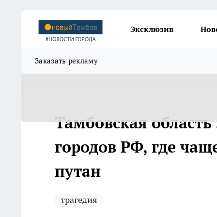
Эксклюзив
Нов
Заказать рекламу
Тамбовская область 
городов РФ, где чащ
путан
трагедия