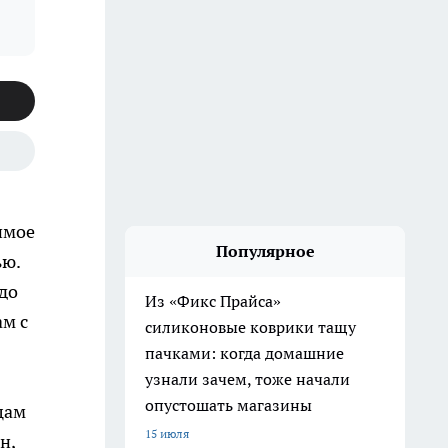
симое
Популярное
ью.
 до
Из «Фикс Прайса»
ам с
силиконовые коврики тащу
пачками: когда домашние
узнали зачем, тоже начали
опустошать магазины
цам
15 июля
н,