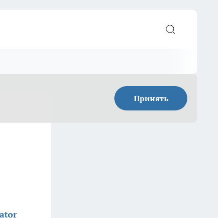
Принять
ator