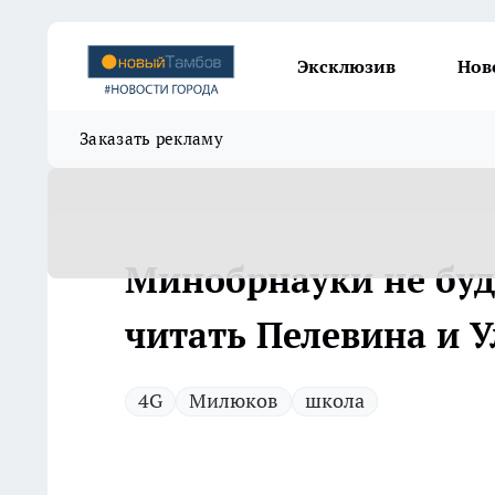
Эксклюзив
Нов
Заказать рекламу
Минобрнауки не буд
читать Пелевина и 
4G
Милюков
школа