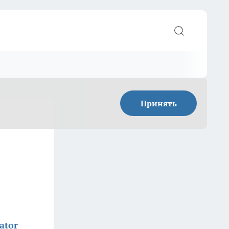
Принять
ator