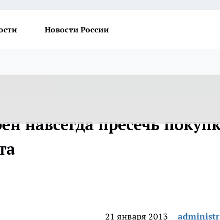
ости
Новости России
ен навсегда пресечь покуп
та
21 января 2013
administr