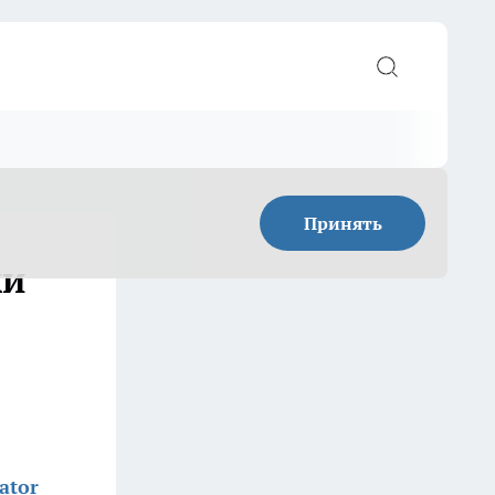
Принять
ки
ator