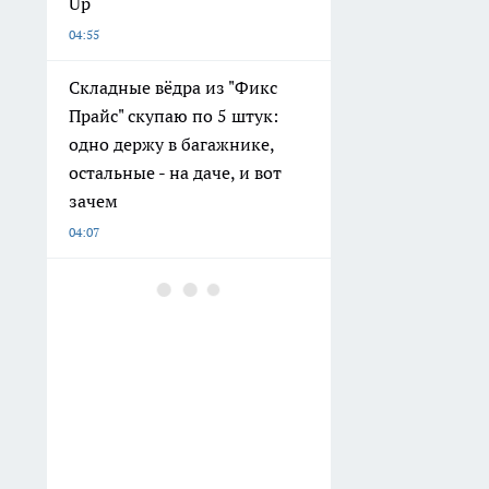
Up
04:55
Складные вёдра из "Фикс
Прайс" скупаю по 5 штук:
одно держу в багажнике,
остальные - на даче, и вот
зачем
04:07
Розетки будут белее снега:
простой трюк вернет
пластику свежесть без
ремонта
03:37
Шторы и жалюзи — уже
антитренд: дизайнеры