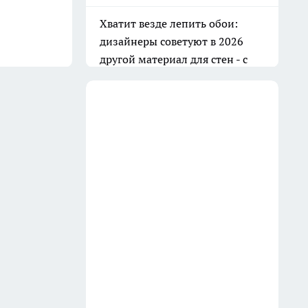
Баня всегда как новая: очищаю
вагонку в парилке одним
дедовским способом —
работает на 10 из 10
31 июля