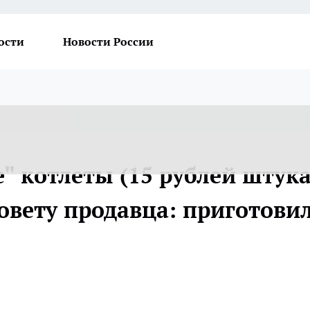
ости
Новости России
" котлеты (15 рублей штука
совету продавца: приготови