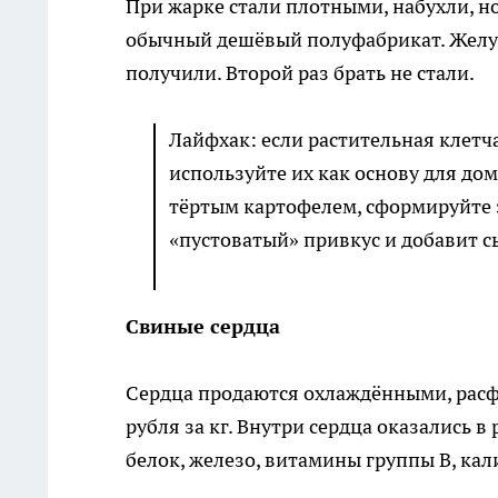
При жарке стали плотными, набухли, н
обычный дешёвый полуфабрикат. Желудо
получили. Второй раз брать не стали.
Лайфхак: если растительная клетча
используйте их как основу для до
тёртым картофелем, сформируйте з
«пустоватый» привкус и добавит с
Свиные сердца
Сердца продаются охлаждёнными, расф
рубля за кг. Внутри сердца оказались 
белок, железо, витамины группы B, кал