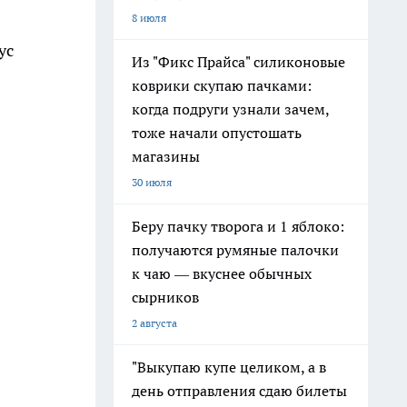
8 июля
ус
Из "Фикс Прайса" силиконовые
коврики скупаю пачками:
когда подруги узнали зачем,
тоже начали опустошать
магазины
30 июля
Беру пачку творога и 1 яблоко:
получаются румяные палочки
к чаю — вкуснее обычных
сырников
2 августа
"Выкупаю купе целиком, а в
день отправления сдаю билеты