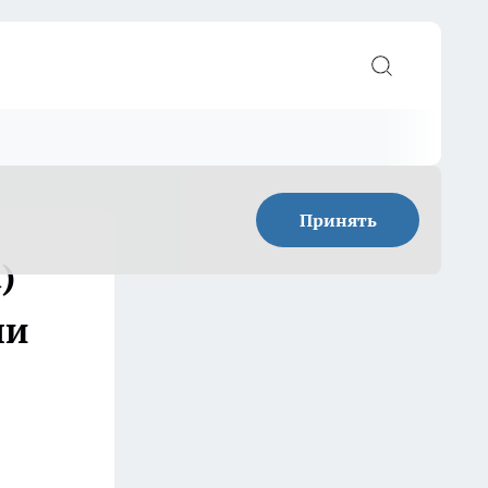
Принять
)
ли