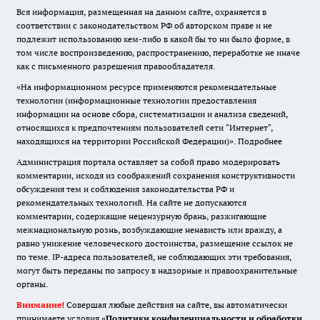
Вся информация, размещенная на данном сайте, охраняется в
соответствии с законодательством РФ об авторском праве и не
подлежит использованию кем-либо в какой бы то ни было форме, в
том числе воспроизведению, распространению, переработке не иначе
как с письменного разрешения правообладателя.
«На информационном ресурсе применяются рекомендательные
технологии (информационные технологии предоставления
информации на основе сбора, систематизации и анализа сведений,
относящихся к предпочтениям пользователей сети "Интернет",
находящихся на территории Российской Федерации)».
Подробнее
Администрация портала оставляет за собой право модерировать
комментарии, исходя из соображений сохранения конструктивности
обсуждения тем и соблюдения законодательства РФ и
рекомендательных технологий. На сайте не допускаются
комментарии, содержащие нецензурную брань, разжигающие
межнациональную рознь, возбуждающие ненависть или вражду, а
равно унижение человеческого достоинства, размещение ссылок не
по теме. IP-адреса пользователей, не соблюдающих эти требования,
могут быть переданы по запросу в надзорные и правоохранительные
органы.
Внимание!
Совершая любые действия на сайте, вы автоматически
принимаете условия «
Политики конфиденциальности и обработки