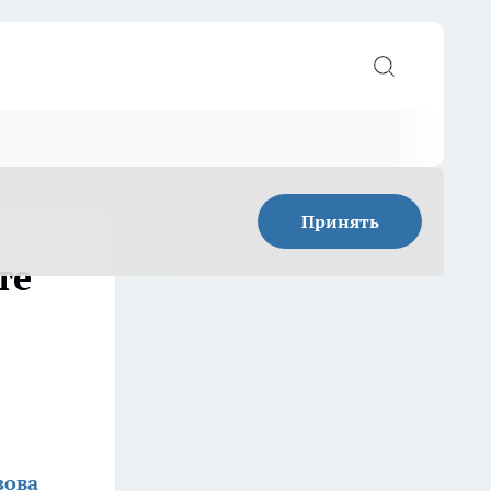
Принять
те
зова