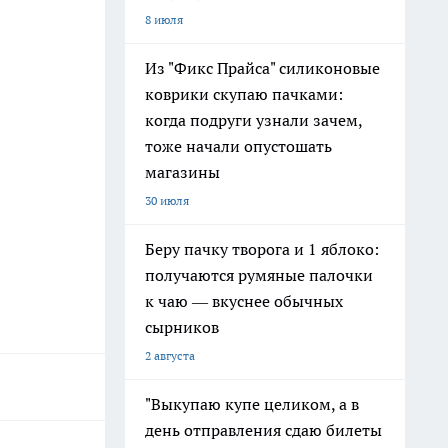
8 июля
Из "Фикс Прайса" силиконовые
коврики скупаю пачками:
когда подруги узнали зачем,
тоже начали опустошать
магазины
30 июля
Беру пачку творога и 1 яблоко:
получаются румяные палочки
к чаю — вкуснее обычных
сырников
2 августа
"Выкупаю купе целиком, а в
день отправления сдаю билеты