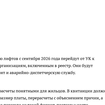
 лифтов с сентября 2026 года перейдут от УК к
ганизациям, включенным в реестр. Они будут
онт и аварийно-диспетчерскую службу.
 расчеты понятными для жильцов. В квитанции долж
размер платы, перерасчеты с объяснением причин, а
е перешли на такой формат, поэтому у части