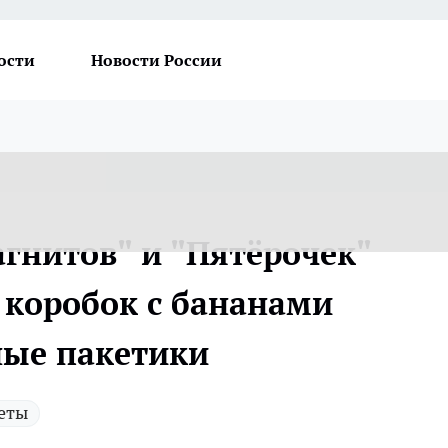
ости
Новости России
гнитов" и "Пятёрочек"
 коробок с бананами
ные пакетики
еты