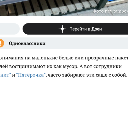
Фото newtambov
 внимания на маленькие белые или прозрачные паке
лей воспринимают их как мусор. А вот сотрудники
нит"
и
"Пятёрочка"
, часто забирают эти саше с собой.