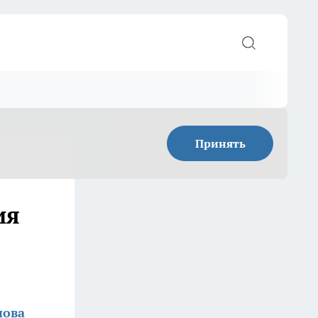
Принять
ия
нова