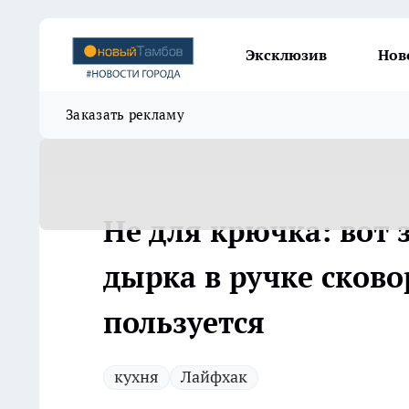
Эксклюзив
Нов
Заказать рекламу
Не для крючка: вот 
дырка в ручке сково
пользуется
кухня
Лайфхак