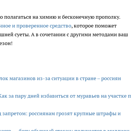
но полагаться на химию и бесконечную прополку.
чное и проверенное средство
, которое поможет
ишней суеты. А в сочетании с другими методами ваш
езон!
лок магазинов из-за ситуации в стране – россиян
Как за пару дней избавиться от муравьев на участке 
д запретом: россиянам грозят крупные штрафы и
жарю — беру обычный стакан: получается в миллион 