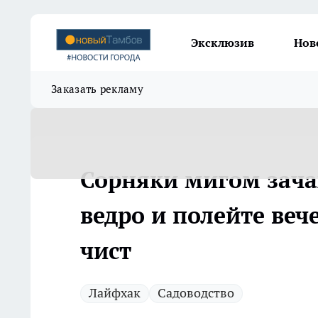
Эксклюзив
Нов
Заказать рекламу
Сорняки мигом зачах
ведро и полейте веч
чист
Лайфхак
Садоводство