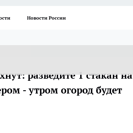
ости
Новости России
нут: разведите 1 стакан на
ером - утром огород будет