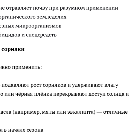
 не отравляет почву при разумном применении
органического земледелия
олезных микроорганизмов
бицидов и спецсредств
 сорняки
можно применить:
 – подавляют рост сорняков и удерживают влагу
кно или чёрная плёнка перекрывают доступ солнца и
 масла (например, мяты или эвкалипта) — отличные
а в начале сезона