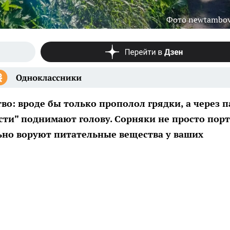
Фото newtambov
во: вроде бы только прополол грядки, а через п
сти" поднимают голову. Сорняки не просто пор
ьно воруют питательные вещества у ваших