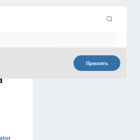
Принять
и
ator