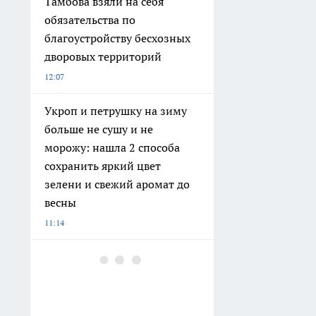
Тамбова взяли на себя
обязательства по
благоустройству бесхозных
дворовых территорий
12:07
Укроп и петрушку на зиму
больше не сушу и не
морожу: нашла 2 способа
сохранить яркий цвет
зелени и свежий аромат до
весны
11:14
В Тамбовской области 8
августа состоится
масштабное спортивное
событие, посвященное Дню