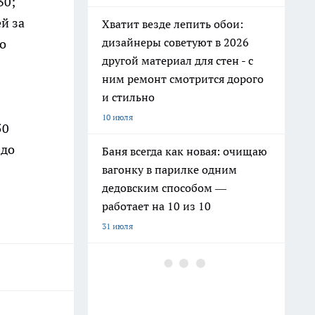
30;
ей за
Хватит везде лепить обои:
дизайнеры советуют в 2026
до
другой материал для стен - с
ним ремонт смотрится дорого
и стильно
10 июля
50
 до
Баня всегда как новая: очищаю
вагонку в парилке одним
дедовским способом —
работает на 10 из 10
31 июля
Как заправить бензин в
канистру законно и честно в
июле 2026 года