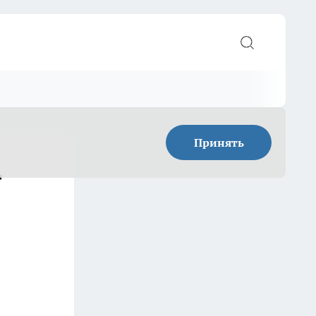
Принять
г