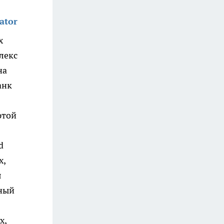
ator
х
лекс
на
анк
ютой
d
х,
я
чный
х,