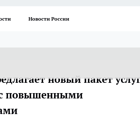
ости
Новости России
едлагает новый пакет услу
 с повышенными
ами