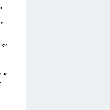
n]
 и
двух
в не
,