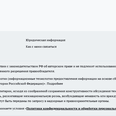
Юридическая информация
Как с нами связаться
твии с законодательством РФ об авторском праве и не подлежит использовани
менного разрешения правообладателя.
гии (информационные технологии предоставления информации на основе сбор
итории Российской Федерации)».
Подробнее
нтарии, исходя из соображений сохранения конструктивности обсуждения те
ь, разжигающие межнациональную рознь, возбуждающие ненависть или вражду,
огут быть переданы по запросу в надзорные и правоохранительные органы.
нимаете условия «
Политики конфиденциальности и обработки персональн