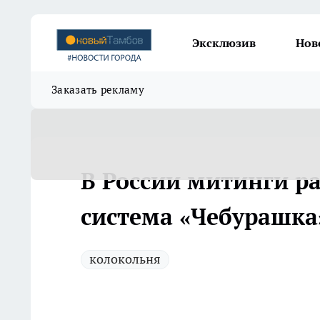
Эксклюзив
Нов
Заказать рекламу
В России митинги ра
система «Чебурашка
колокольня