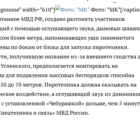
lignnone" width="610"]
Фото: "МК"[/captio
отанное МВД РФ, создано разгонять участников
кций с помощью оглушающего звука, дымовых шашек
сом более метра, напоминающих уши знаменитого
ны по бокам от блока для запуска пиротехники.
ти, получившую название из-за внешнего сходства 
Успенского, предполагается монтировать на
ма для подавления массовых беспорядков способна
 50 до 70 метров. Пиротехника должна оказывать на
ское воздействие, а оглушающий звук из динамико
 с установленной «Чебурашкой» дольше, чем 5 минут
пецтехника и связь» МВД России.