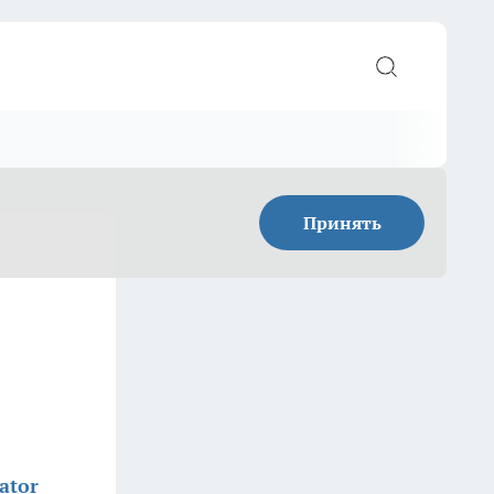
Принять
ator