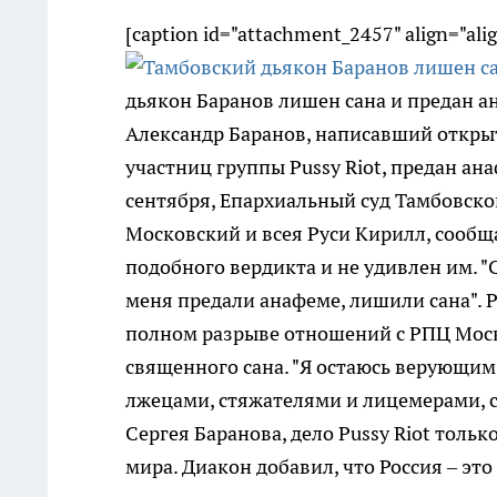
[caption id="attachment_2457" align="ali
дьякон Баранов лишен сана и предан ан
Александр Баранов, написавший откры
участниц группы Pussy Riot, предан ана
сентября, Епархиальный суд Тамбовско
Московский и всея Руси Кирилл, сооб
подобного вердикта и не удивлен им. "С
меня предали анафеме, лишили сана". 
полном разрыве отношений с РПЦ Моско
священного сана. "Я остаюсь верующим
лжецами, стяжателями и лицемерами, 
Сергея Баранова, дело Pussy Riot толь
мира. Диакон добавил, что Россия – эт