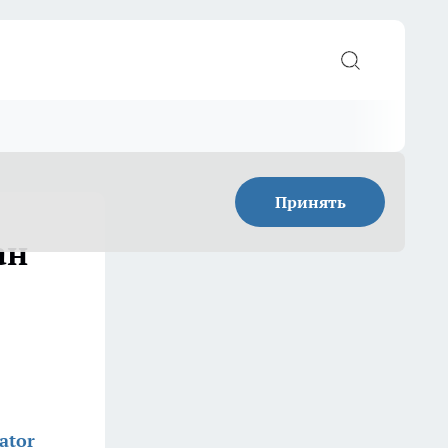
Принять
ан
ator