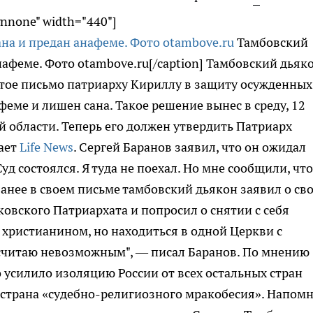
gnnone" width="440"]
Тамбовский
афеме. Фото otambove.ru[/caption] Тамбовский дьяк
тое письмо патриарху Кириллу в защиту осужденных
феме и лишен сана. Такое решение вынес в среду, 12
й области. Теперь его должен утвердить Патриарх
щает
Life News
. Сергей Баранов заявил, что он ожидал
уд состоялся. Я туда не поехал. Но мне сообщили, что
Ранее в своем письме тамбовский дьякон заявил о св
вского Патриархата и попросил о снятии с себя
 христианином, но находиться в одной Церкви с
считаю невозможным", — писал Баранов. По мнению
ко усилило изоляцию России от всех остальных стран
о страна «судебно-религиозного мракобесия». Напом