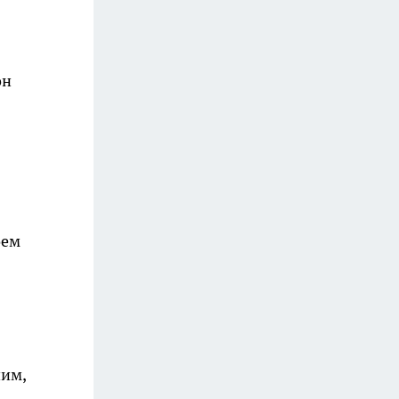
он
оем
ним,