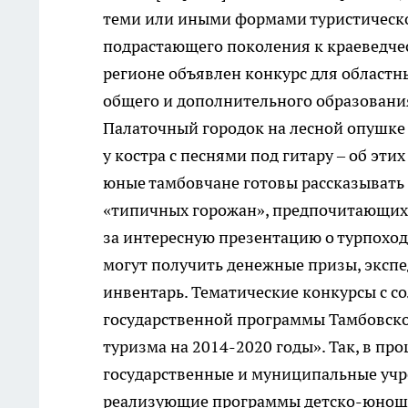
теми или иными формами туристическо
подрастающего поколения к краеведче
регионе объявлен конкурс для област
общего и дополнительного образовани
Палаточный городок на лесной опушке
у костра с песнями под гитару – об эти
юные тамбовчане готовы рассказывать 
«типичных горожан», предпочитающих 
за интересную презентацию о турпоход
могут получить денежные призы, эксп
инвентарь. Тематические конкурсы с 
государственной программы Тамбовской
туризма на 2014-2020 годы». Так, в п
государственные и муниципальные учр
реализующие программы детско-юноше