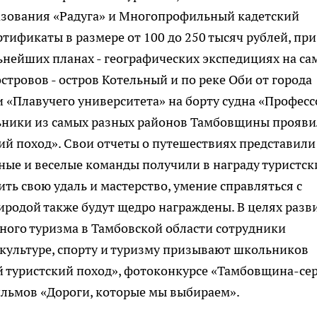
азования «Радуга» и Многопрофильный кадетский
тификаты в размере от 100 до 250 тысяч рублей, при
льнейших планах - географических экспедициях на с
тровов - остров Котельный и по реке Оби от города
 «Плавучего университета» на борту судна «Професс
ьники из самых разных районов Тамбовщины прояви
кий поход». Свои отчеты о путешествиях представили
жные и веселые команды получили в награду туристск
ть свою удаль и мастерство, умение справляться с
иродой также будут щедро награждены. В целях разв
ного туризма в Тамбовской области сотрудники
культуре, спорту и туризму призывают школьников
й туристский поход», фотоконкурсе «Тамбовщина-се
ильмов «Дороги, которые мы выбираем».