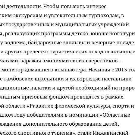
й деятельности. Чтобы повысить интерес
ским экскурсиям и увлекательным турпоходам, в
ных государственных и муниципальных учреждений
я, реализующих программы детско-юношеского тури
 у водоема, байдарочные заплывы и вечерние посид
х и других прелестях туристических походов активны
часами, заражая эмоциями своих сверстников -
монитор домашнего компьютера. Начиная с 2013 го
е тамбовские школьники и их взрослые наставники
едиционные палатки и другой необходимый на приро
солидным призовым фондом проводятся в рамках
 области «Развитие физической культуры, спорта и
рошлом году победителями в номинации «Областные
еждения дополнительного образования детей,
ского спортивного туризма», стали Инжавинский