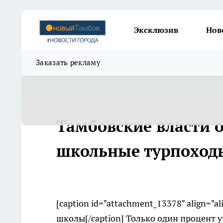
Эксклюзив
Нов
Заказать рекламу
Тамбовские власти о
школьные турпоход
[caption id="attachment_13378" align="a
школы[/caption] Только один процент 