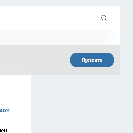
Принять
ator
чен