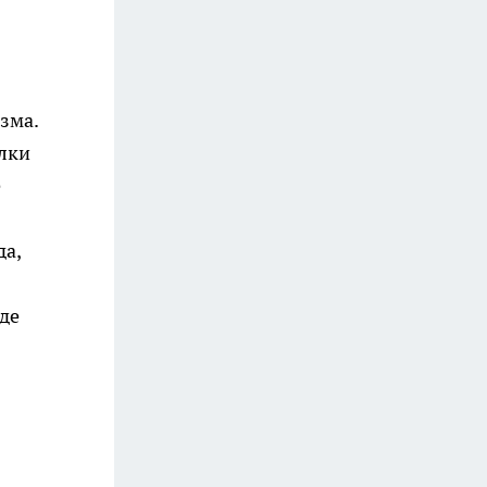
зма.
елки
е
да,
де