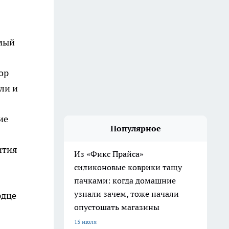
амый
ор
ли и
ие
Популярное
ития
Из «Фикс Прайса»
силиконовые коврики тащу
пачками: когда домашние
узнали зачем, тоже начали
рдце
опустошать магазины
15 июля