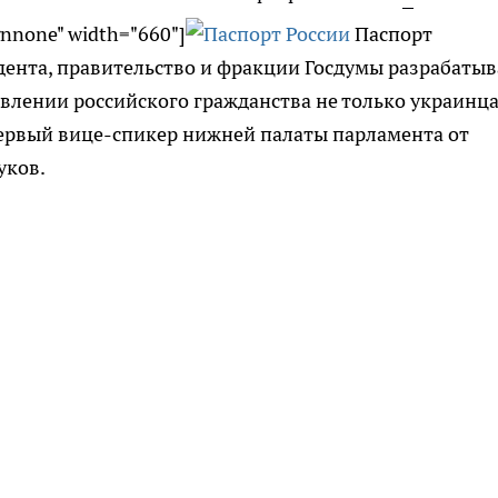
gnnone" width="660"]
Паспорт
дента, правительство и фракции Госдумы разрабаты
влении российского гражданства не только украинца
первый вице-спикер нижней палаты парламента от
уков.