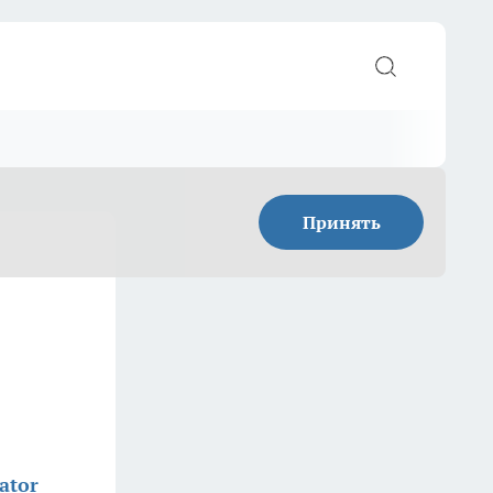
Принять
ator