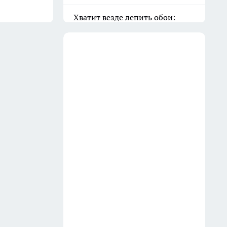
Баня всегда как новая: очищаю
вагонку в парилке одним
дедовским способом —
работает на 10 из 10
31 июля