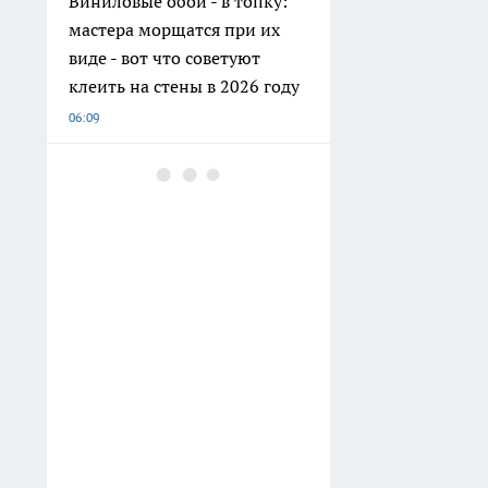
Виниловые обои - в топку:
мастера морщатся при их
виде - вот что советуют
клеить на стены в 2026 году
06:09
Как правильно отвечать на
требование инспектора ГАИ
"дунуть в трубочку": одно
маленькое условие меняет
всё
04:55
Стиральный порошок беру
сразу по 2 упаковки — но не
для стирки: есть 5 полезных
применений для второго
пакета