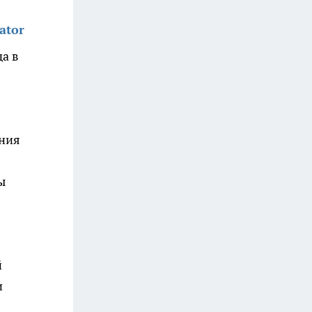
ator
а в
ания
ы
й
и