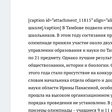
[caption id="attachment_11815" align="a
школе[/caption] В Тамбове подвели ит
школьников. В этом году состязания про
олимпиаде приняли участие около двух
управлении образования и науки по Та
по 21 предмету. Однако лучшие резуль
обществознании, истории и биологии.
этого года стало присутствие на конк
словам начальника отдела общего и д
науки области Ирины Панасиной, особ
прошла на высоком организационном у
порядка проведения не установлено. В
призеры олимпиады – учащиеся 9 и 11 