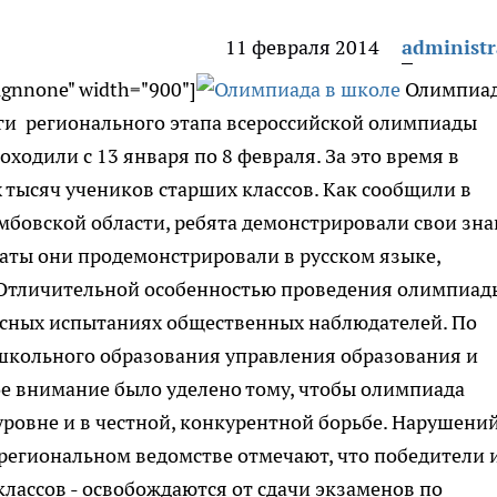
11 февраля 2014
administr
lignnone" width="900"]
Олимпиад
оги регионального этапа всероссийской олимпиады
ходили с 13 января по 8 февраля. За это время в
 тысяч учеников старших классов. Как сообщили в
мбовской области, ребята демонстрировали свои зн
таты они продемонстрировали в русском языке,
 Отличительной особенностью проведения олимпиад
урсных испытаниях общественных наблюдателей. По
ошкольного образования управления образования и
ое внимание было уделено тому, чтобы олимпиада
ровне и в честной, конкурентной борьбе. Нарушени
 региональном ведомстве отмечают, что победители 
классов - освобождаются от сдачи экзаменов по