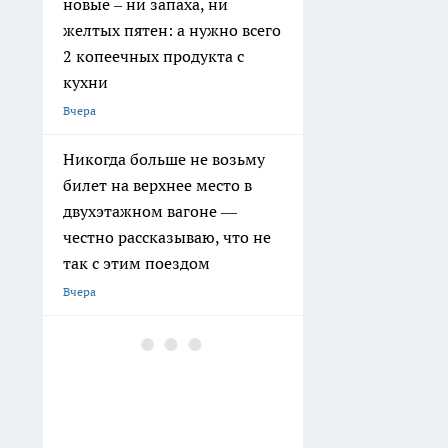
новые – ни запаха, ни
желтых пятен: а нужно всего
2 копеечных продукта с
кухни
Вчера
Никогда больше не возьму
билет на верхнее место в
двухэтажном вагоне —
честно рассказываю, что не
так с этим поездом
Вчера
Малярный скотч скупаю
пачками, но не для ремонта:
подруги узнали, как его
использую, и тоже кинулись
в магазин