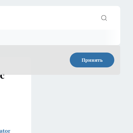
Принять
с
ator