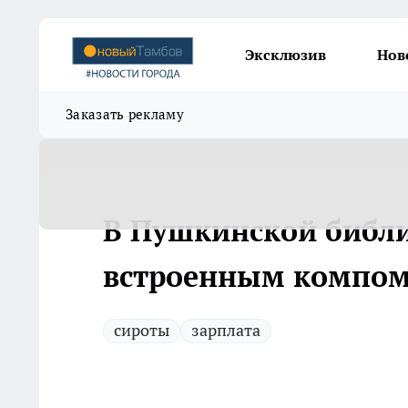
Эксклюзив
Нов
Заказать рекламу
В Пушкинской библи
встроенным компо
сироты
зарплата