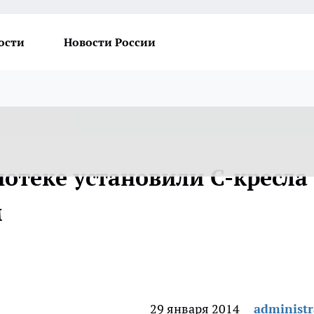
ости
Новости России
отеке установили С-кресла 
м
29 января 2014
administr