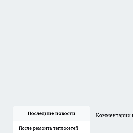
применения дома и на даче
— каждая поделка на вес
золота
11:14
В Тамбовской области
изъяли из продажи почти 24
килограмма некачественной
мясной продукции
10:49
В Платоновской школе
Рассказовского округа
началась чистовая отделка
помещений
10:16