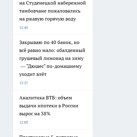
В Тамбовской области
новорождённых называли
Лукерьей, Фадеем и
Сильвией
09:41
Электрический, бензиновый
или аккумуляторный: какой
триммер лучше выбрать для
дачи
09:12