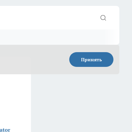
Принять
ator