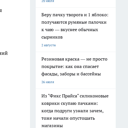
29 июля
я
Беру пачку творога и 1 яблоко:
получаются румяные палочки
к чаю — вкуснее обычных
сырников
2 августа
ний
Резиновая краска — не просто
покрытие: как она спасает
фасады, заборы и бассейны
26 июля
Из "Фикс Прайса" силиконовые
коврики скупаю пачками:
когда подруги узнали зачем,
тоже начали опустошать
магазины