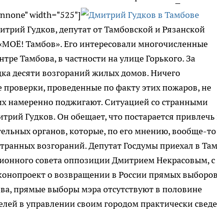
gnnone" width="525"]
итрий Гудков, депутат от Тамбовской и Рязанской
 «МОЁ! Тамбов». Его интересовали многочисленные
тре Тамбова, в частности на улице Горького. За
ка десяти возгораний жилых домов. Ничего
проверки, проведенные по факту этих пожаров, не
 их намеренно поджигают. Ситуацией со странными
трий Гудков. Он обещает, что постарается привлечь 
льных органов, которые, по его мнению, вообще-то
странных возгораний. Депутат Госдумы приехал в Та
ционного совета оппозиции Дмитрием Некрасовым, с
конопроект о возвращении в России прямых выборо
кова, прямые выборы мэра отсутствуют в половине
телей в управлении своим городом практически сведе