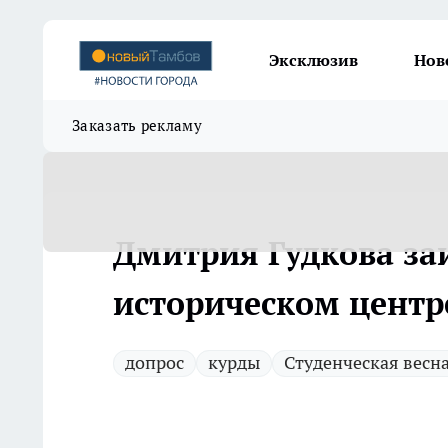
Эксклюзив
Нов
Заказать рекламу
Дмитрия Гудкова за
историческом центр
допрос
курды
Студенческая весн