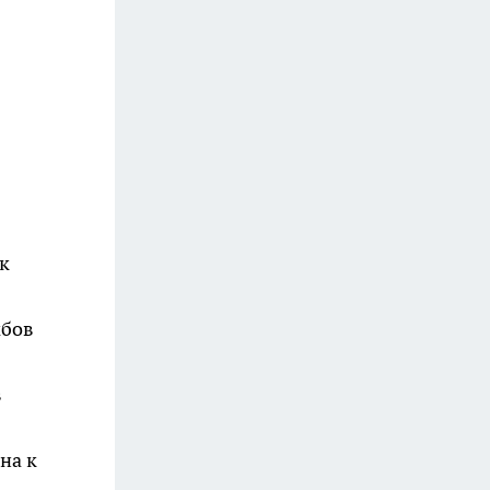
к
мбов
в
на к