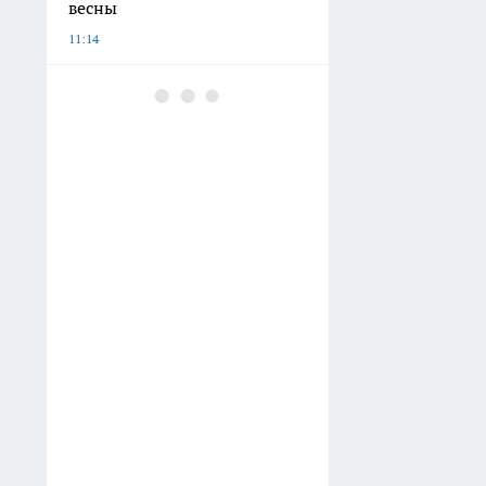
весны
11:14
В Тамбовской области 8
августа состоится
масштабное спортивное
событие, посвященное Дню
физкультурника
10:42
Траву и сорняки срезаю с
одного прохода: главная
хитрость — правильно
выбрать леску для триммера
09:12
Дешевые разделочные доски
в «Светофоре» беру сразу по