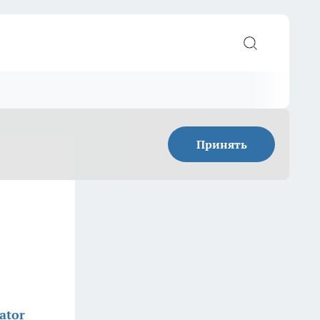
Принять
ator