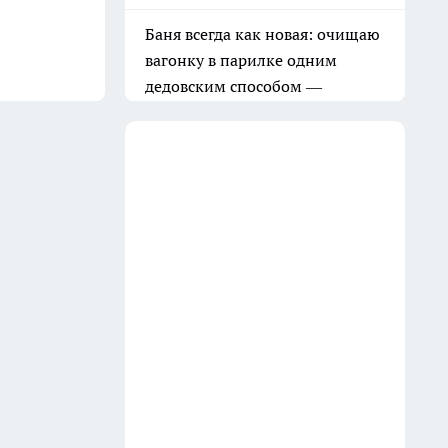
Баня всегда как новая: очищаю
вагонку в парилке одним
дедовским способом —
работает на 10 из 10
31 июля