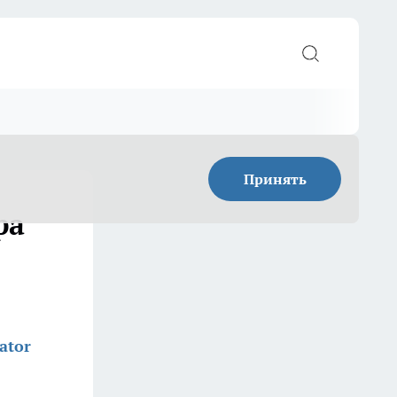
Принять
ра
ator