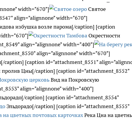
gnnone" width="670"]
Святое
8547" align="alignnone" width="670"]
дова избушка возле парома[/caption] [caption
width="670"]
Окрестности
nt_8549" align="alignnone" width="400"]
tachment_8550" align="alignnone" width="670"]
caption] [caption id="attachment_8551" align="alignn
пролив Цны[/caption] [caption id="attachment_8552"
Вид на Покровскую
t_8553" align="alignnone" width="400"]
ьдорадо[/caption] [caption id="attachment_8554"
Эльдорадо[/caption] [caption id="attachment_8555"
Река Цна на цветн