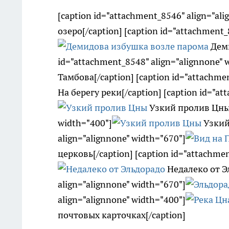
[caption id="attachment_8546" align="ali
озеро[/caption] [caption id="attachment_
Деми
id="attachment_8548" align="alignnone" 
Тамбова[/caption] [caption id="attachme
На берегу реки[/caption] [caption id="at
Узкий пролив Цны[/
width="400"]
Узкий 
align="alignnone" width="670"]
церковь[/caption] [caption id="attachmen
Недалеко от Эл
align="alignnone" width="670"]
align="alignnone" width="400"]
почтовых карточках[/caption]