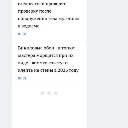
следователи проводят
проверку после
обнаружения тела мужчины
в водоеме
07:30
Виниловые обои - в топку:
мастера морщатся при их
виде - вот что советуют
клеить на стены в 2026 году
06:09
Как правильно отвечать на
требование инспектора ГАИ
"дунуть в трубочку": одно
маленькое условие меняет
всё