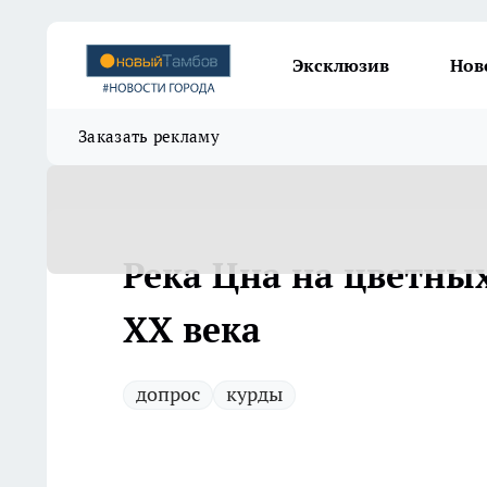
Эксклюзив
Нов
Заказать рекламу
Река Цна на цветны
XX века
допрос
курды