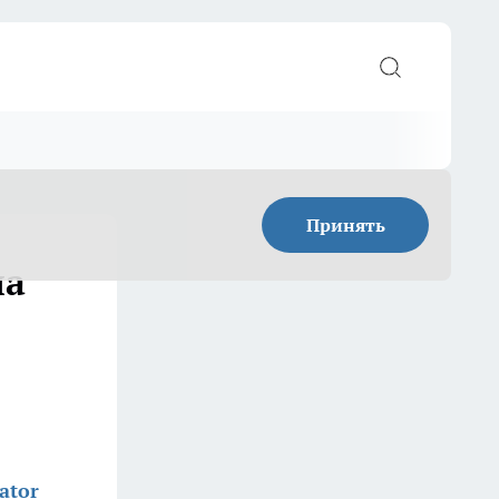
Принять
ла
ator