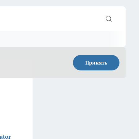
Принять
ator