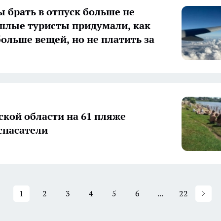
 брать в отпуск больше не
шлые туристы придумали, как
больше вещей, но не платить за
ской области на 61 пляже
спасатели
1
2
3
4
5
6
...
22