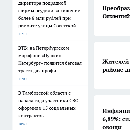
директора подрядной
Преобраз
фирмы осудили за хищение
Олимпий
более 8 млн рублей при
ремонте улицы Советской
11:10
ВТБ: на Петербургском
марафоне «Пушкин —
Жителей 
Петербург» появится беговая
районе д
трасса для профи
11:00
В Тамбовской области с
начала года участники СВО
оформили 15 социальных
Инфляция
контрактов
6,89%: с
10:40
овощи