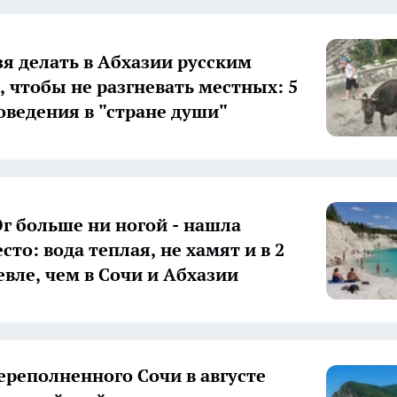
зя делать в Абхазии русским
, чтобы не разгневать местных: 5
оведения в "стране души"
г больше ни ногой - нашла
сто: вода теплая, не хамят и в 2
евле, чем в Сочи и Абхазии
ереполненного Сочи в августе