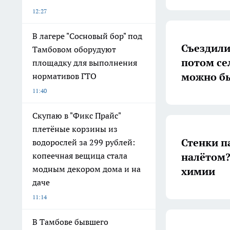
12:27
В лагере "Сосновый бор" под
Съездили
Тамбовом оборудуют
потом се
площадку для выполнения
можно б
нормативов ГТО
11:40
Скупаю в "Фикс Прайс"
плетёные корзины из
Стенки п
водорослей за 299 рублей:
налётом?
копеечная вещица стала
модным декором дома и на
химии
даче
11:14
В Тамбове бывшего