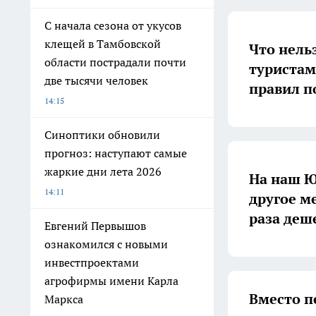
С начала сезона от укусов
клещей в Тамбовской
Что нель
области пострадали почти
туристам
две тысячи человек
правил п
14:15
Синоптики обновили
прогноз: наступают самые
жаркие дни лета 2026
На наш Ю
14:11
другое ме
раза деш
Евгений Первышов
ознакомился с новыми
инвестпроектами
агрофирмы имени Карла
Вместо п
Маркса