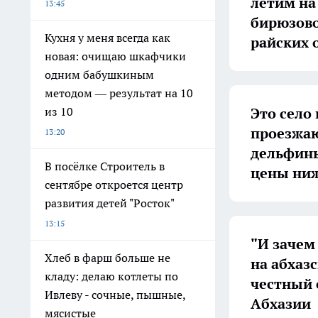
летим на
13:45
бирюзово
Кухня у меня всегда как
райских 
новая: очищаю шкафчики
одним бабушкиным
методом — результат на 10
Это село
из 10
проезжают
13:20
дельфины
В посёлке Строитель в
цены ниж
сентябре откроется центр
развития детей "Росток"
13:15
"И зачем 
Хлеб в фарш больше не
на абхазс
кладу: делаю котлеты по
честный 
Ивлеву - сочные, пышные,
Абхазии
мясистые