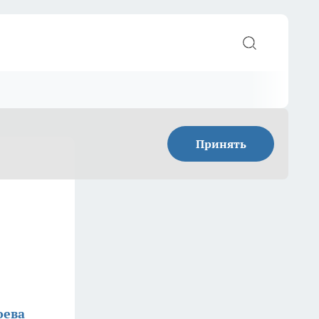
Принять
оева