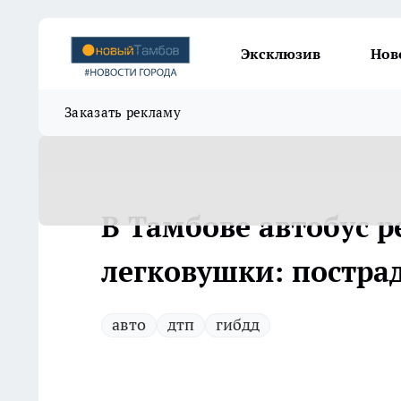
Эксклюзив
Нов
Заказать рекламу
В Тамбове автобус р
легковушки: постра
авто
дтп
гибдд