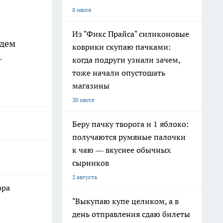
8 июля
Из "Фикс Прайса" силиконовые
удем
коврики скупаю пачками:
—
когда подруги узнали зачем,
тоже начали опустошать
магазины
30 июля
Беру пачку творога и 1 яблоко:
получаются румяные палочки
к чаю — вкуснее обычных
сырников
2 августа
ора
"Выкупаю купе целиком, а в
день отправления сдаю билеты