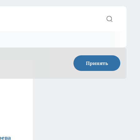
Принять
оева