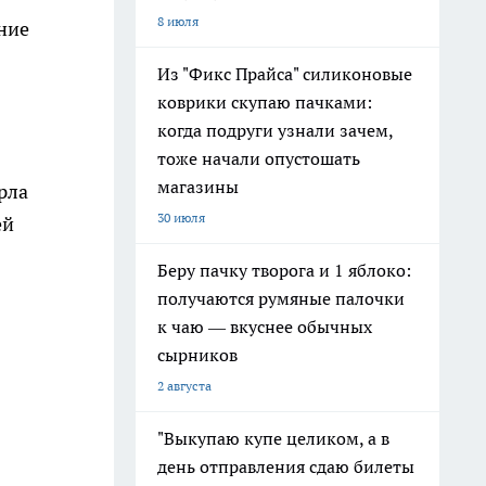
8 июля
ние
Из "Фикс Прайса" силиконовые
коврики скупаю пачками:
когда подруги узнали зачем,
тоже начали опустошать
магазины
рла
30 июля
ей
Беру пачку творога и 1 яблоко:
получаются румяные палочки
к чаю — вкуснее обычных
сырников
2 августа
"Выкупаю купе целиком, а в
день отправления сдаю билеты