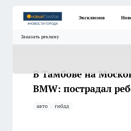
Эксклюзив
Нов
Заказать рекламу
В Тамбове на Москов
BMW: пострадал реб
авто
гибдд