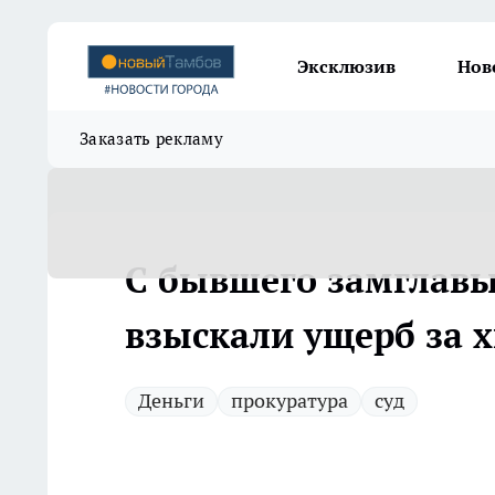
Эксклюзив
Нов
Заказать рекламу
С бывшего замглав
взыскали ущерб за 
Деньги
прокуратура
суд