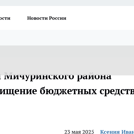
ости
Новости России
ы Мичуринского района
хищение бюджетных средст
23 мая 2025
Ксения Ива