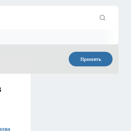
Принять
в
нова