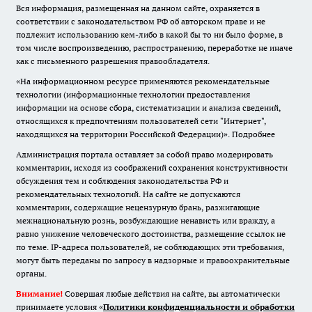
Вся информация, размещенная на данном сайте, охраняется в
соответствии с законодательством РФ об авторском праве и не
подлежит использованию кем-либо в какой бы то ни было форме, в
том числе воспроизведению, распространению, переработке не иначе
как с письменного разрешения правообладателя.
«На информационном ресурсе применяются рекомендательные
технологии (информационные технологии предоставления
информации на основе сбора, систематизации и анализа сведений,
относящихся к предпочтениям пользователей сети "Интернет",
находящихся на территории Российской Федерации)».
Подробнее
Администрация портала оставляет за собой право модерировать
комментарии, исходя из соображений сохранения конструктивности
обсуждения тем и соблюдения законодательства РФ и
рекомендательных технологий. На сайте не допускаются
комментарии, содержащие нецензурную брань, разжигающие
межнациональную рознь, возбуждающие ненависть или вражду, а
равно унижение человеческого достоинства, размещение ссылок не
по теме. IP-адреса пользователей, не соблюдающих эти требования,
могут быть переданы по запросу в надзорные и правоохранительные
органы.
Внимание!
Совершая любые действия на сайте, вы автоматически
принимаете условия «
Политики конфиденциальности и обработки