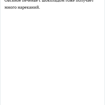
Овсяное печенье с шоколадом тоже получает
много нареканий.