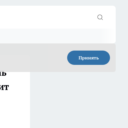
Принять
нь
ит