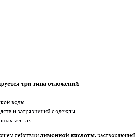
ируется три типа отложений:
ткой воды
дств и загрязнений с одежды
пных местах
яющем действии
лимонной кислоты
, растворяющей