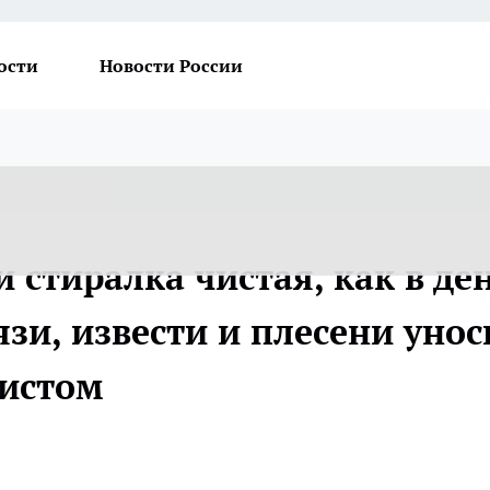
ости
Новости России
 стиралка чистая, как в де
язи, извести и плесени унос
вистом