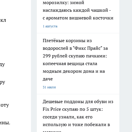
морозилку: зимой
наслаждаюсь каждой чашкой -
с ароматом вишневой косточки
икл
1 августа
Плетёные корзины из
водорослей в "Фикс Прайс" за
299 рублей скупаю пачками:
копеечная вещица стала
ду
модным декором дома и на
даче
ру
31 июля
Дешевые поддоны для обуви из
лоту
Fix Price скупаю по 5 штук:
соседи узнали, как его
ины.
использую и тоже побежали в