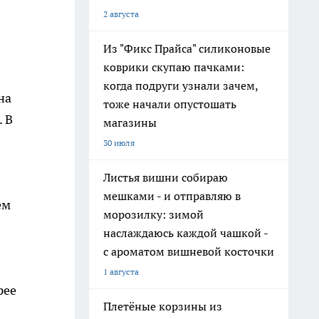
2 августа
Из "Фикс Прайса" силиконовые
коврики скупаю пачками:
когда подруги узнали зачем,
на
тоже начали опустошать
. В
магазины
30 июля
Листья вишни собираю
мешками - и отправляю в
ем
морозилку: зимой
наслаждаюсь каждой чашкой -
с ароматом вишневой косточки
1 августа
рее
Плетёные корзины из