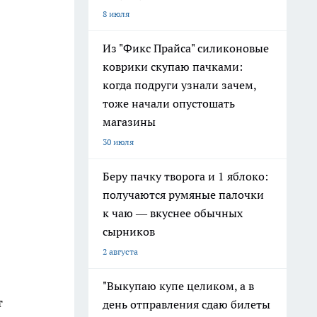
8 июля
Из "Фикс Прайса" силиконовые
коврики скупаю пачками:
когда подруги узнали зачем,
тоже начали опустошать
магазины
30 июля
Беру пачку творога и 1 яблоко:
получаются румяные палочки
к чаю — вкуснее обычных
сырников
2 августа
"Выкупаю купе целиком, а в
т
день отправления сдаю билеты