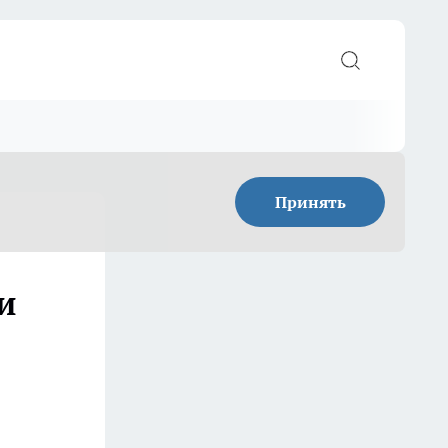
Принять
и