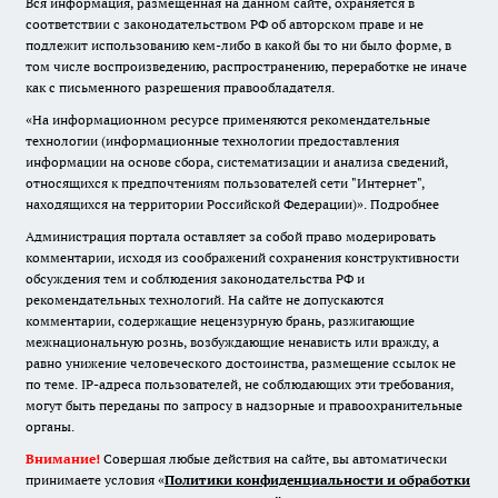
Вся информация, размещенная на данном сайте, охраняется в
соответствии с законодательством РФ об авторском праве и не
подлежит использованию кем-либо в какой бы то ни было форме, в
том числе воспроизведению, распространению, переработке не иначе
как с письменного разрешения правообладателя.
«На информационном ресурсе применяются рекомендательные
технологии (информационные технологии предоставления
информации на основе сбора, систематизации и анализа сведений,
относящихся к предпочтениям пользователей сети "Интернет",
находящихся на территории Российской Федерации)».
Подробнее
Администрация портала оставляет за собой право модерировать
комментарии, исходя из соображений сохранения конструктивности
обсуждения тем и соблюдения законодательства РФ и
рекомендательных технологий. На сайте не допускаются
комментарии, содержащие нецензурную брань, разжигающие
межнациональную рознь, возбуждающие ненависть или вражду, а
равно унижение человеческого достоинства, размещение ссылок не
по теме. IP-адреса пользователей, не соблюдающих эти требования,
могут быть переданы по запросу в надзорные и правоохранительные
органы.
Внимание!
Совершая любые действия на сайте, вы автоматически
принимаете условия «
Политики конфиденциальности и обработки