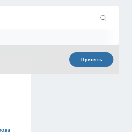
Принять
зова