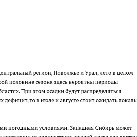
Центральный регион, Поволжье и Урал, лето в целом
рой половине сезона здесь вероятны периоды
ластях. При этом осадки будут распределяться
 дефицит, то в июле и августе стоит ожидать локал
ыми погодными условиями. Западная Сибирь может
 с достаточным количеством дождей, тогда как восто