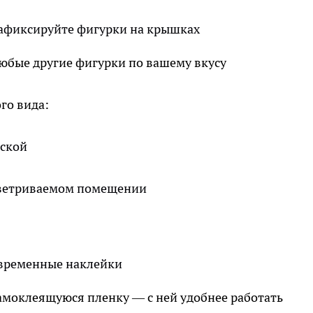
зафиксируйте фигурки на крышках
юбые другие фигурки по вашему вкусу
го вида:
аской
роветриваемом помещении
 временные наклейки
амоклеящуюся пленку — с ней удобнее работать