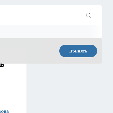
Принять
ь
зова