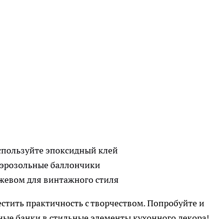
спользуйте эпоксидный клей
аэрозольные баллончики
жевом для винтажного стиля
стить практичность с творчеством. Попробуйте и
чные банки в стильные элементы кухонного декора!