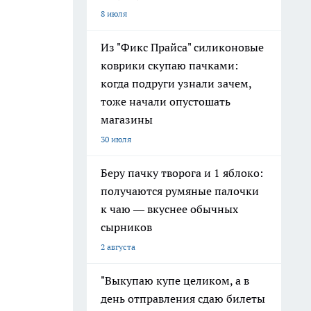
8 июля
Из "Фикс Прайса" силиконовые
коврики скупаю пачками:
когда подруги узнали зачем,
тоже начали опустошать
магазины
30 июля
Беру пачку творога и 1 яблоко:
получаются румяные палочки
к чаю — вкуснее обычных
сырников
2 августа
"Выкупаю купе целиком, а в
день отправления сдаю билеты