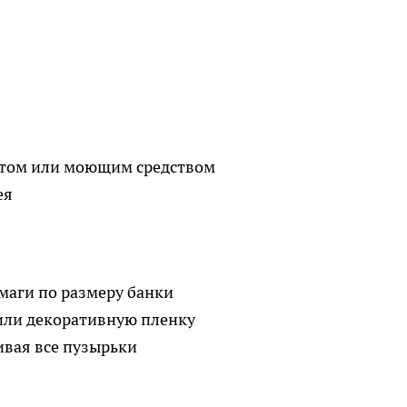
ртом или моющим средством
ея
маги по размеру банки
 или декоративную пленку
ивая все пузырьки