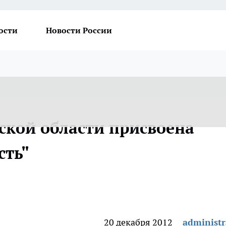
ости
Новости России
ской области присвоена
сть"
20 декабря 2012
administr