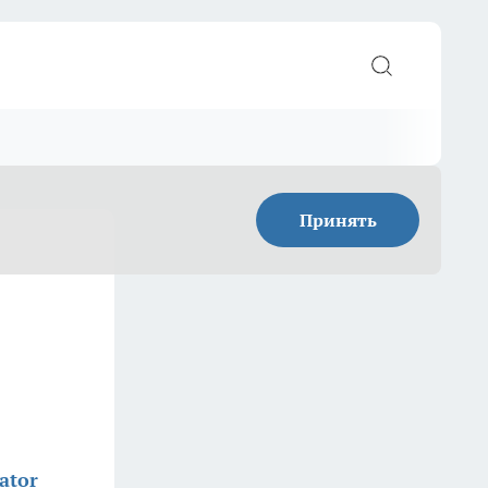
Принять
ator