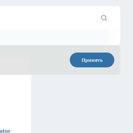
Принять
ator