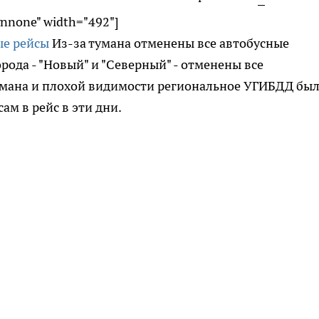
gnnone" width="492"]
Из-за тумана отменены все автобусные
орода - "Новый" и "Северный" - отменены все
тумана и плохой видимости региональное УГИБДД бы
м в рейс в эти дни.