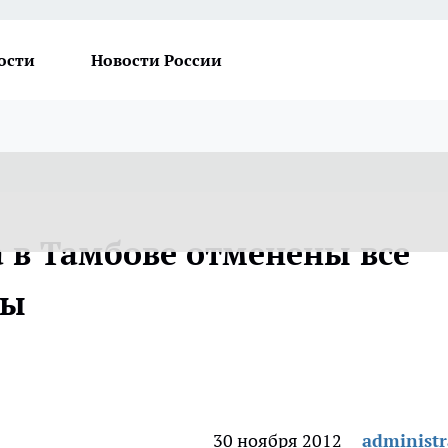
ости
Новости России
а в Тамбове отменены все
сы
30 ноября 2012
administr