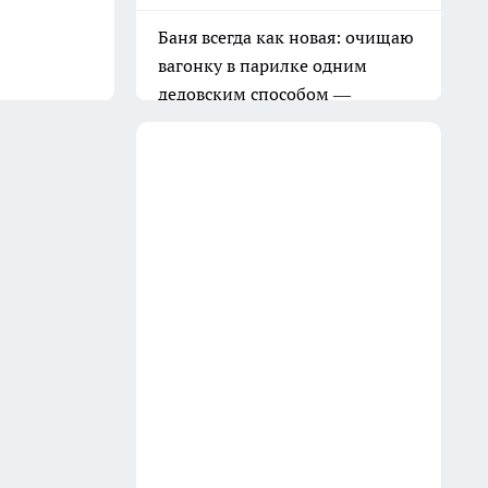
Баня всегда как новая: очищаю
вагонку в парилке одним
дедовским способом —
работает на 10 из 10
31 июля