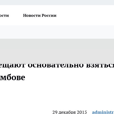
ости
Новости России
бещают основательно взятьс
амбове
29 декабря 2015
administr