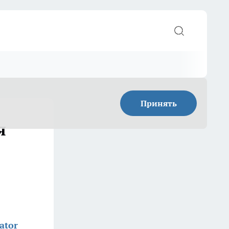
Принять
я
ator