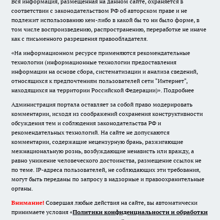
Вся информация, размещенная на данном сайте, охраняется в
соответствии с законодательством РФ об авторском праве и не
подлежит использованию кем-либо в какой бы то ни было форме, в
том числе воспроизведению, распространению, переработке не иначе
как с письменного разрешения правообладателя.
«На информационном ресурсе применяются рекомендательные
технологии (информационные технологии предоставления
информации на основе сбора, систематизации и анализа сведений,
относящихся к предпочтениям пользователей сети "Интернет",
находящихся на территории Российской Федерации)».
Подробнее
Администрация портала оставляет за собой право модерировать
комментарии, исходя из соображений сохранения конструктивности
обсуждения тем и соблюдения законодательства РФ и
рекомендательных технологий. На сайте не допускаются
комментарии, содержащие нецензурную брань, разжигающие
межнациональную рознь, возбуждающие ненависть или вражду, а
равно унижение человеческого достоинства, размещение ссылок не
по теме. IP-адреса пользователей, не соблюдающих эти требования,
могут быть переданы по запросу в надзорные и правоохранительные
органы.
Внимание!
Совершая любые действия на сайте, вы автоматически
принимаете условия «
Политики конфиденциальности и обработки