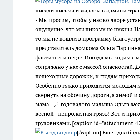
писали письма и жалобы в администраци
- Мы просим, чтобы у нас во дворе уст
ощущение, что мы никому не нужны. Нам
то мы не вошли в программу благоустро
представитель домкома Ольга Паршина. 
фактически негде. Иногда мы ходим с 
сопряжено у нас с массой опасностей. 
пешеходные дорожки, и людям приходи
Особенно тяжко приходится молодым ма
свернуть на обочину дороги, а зимой и 
мама 1,5-годовалого малыша Ольга Федя
весной - непролазная грязь! Вот и при
грузовиками. [caption id="attachment_47
[/caption] Еще одна б