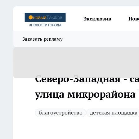
Эксклюзив
Нов
Заказать рекламу
Северо-Западная - с
улица микрорайона
благоустройство
детская площадка