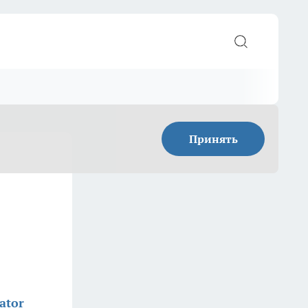
Принять
ator