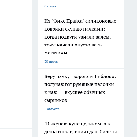
8 июля
Из "Фикс Прайса" силиконовые
коврики скупаю пачками:
когда подруги узнали зачем,
тоже начали опустошать
магазины
30 июля
Беру пачку творога и 1 яблоко:
получаются румяные палочки
к чаю — вкуснее обычных
сырников
2 августа
"Выкупаю купе целиком, а в
день отправления сдаю билеты