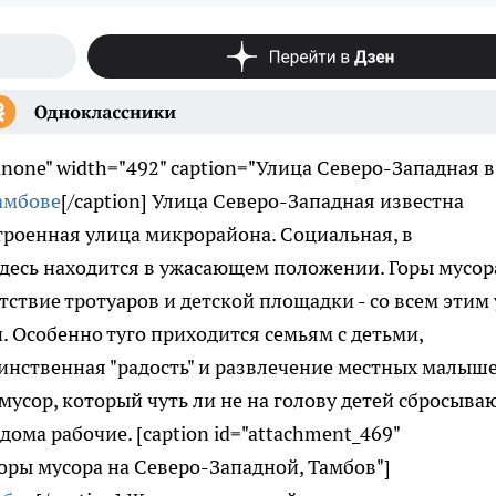
ignnone" width="492" caption="Улица Северо-Западная в
[/caption] Улица Северо-Западная известна
троенная улица микрорайона. Социальная, в
здесь находится в ужасающем положении. Горы мусор
ствие тротуаров и детской площадки - со всем этим
. Особенно туго приходится семьям с детьми,
динственная "радость" и развлечение местных малыше
усор, который чуть ли не на голову детей сбросываю
ома рабочие. [caption id="attachment_469"
"Горы мусора на Северо-Западной, Тамбов"]