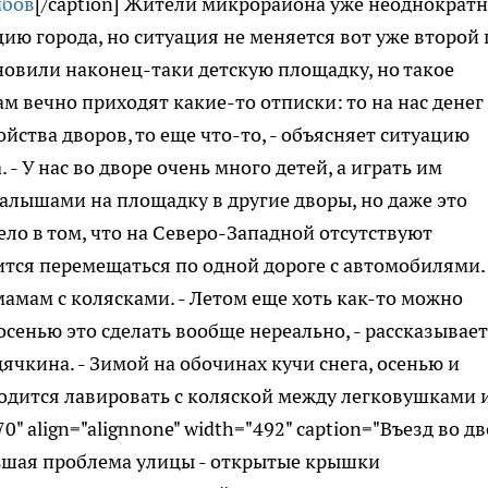
[/caption] Жители микрорайона уже неоднократ
ю города, но ситуация не меняется вот уже второй 
ановили наконец-таки детскую площадку, но такое
 вечно приходят какие-то отписки: то на нас денег 
йства дворов, то еще что-то, - объясняет ситуацию
- У нас во дворе очень много детей, а играть им
малышами на площадку в другие дворы, но даже это
Дело в том, что на Северо-Западной отсутствуют
тся перемещаться по одной дороге с автомобилями.
мам с колясками. - Летом еще хоть как-то можно
осенью это сделать вообще нереально, - рассказывает
чкина. - Зимой на обочинах кучи снега, осенью и
ходится лавировать с коляской между легковушками 
0" align="alignnone" width="492" caption="Въезд во дв
ольшая проблема улицы - открытые крышки