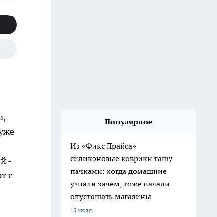
а,
Популярное
 уже
Из «Фикс Прайса»
силиконовые коврики тащу
й -
пачками: когда домашние
т с
узнали зачем, тоже начали
опустошать магазины
15 июля