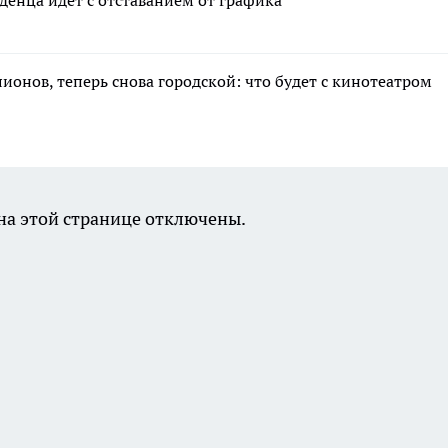
денца идет с отставанием от графика
лионов, теперь снова городской: что будет с кинотеатром
а этой странице отключены.