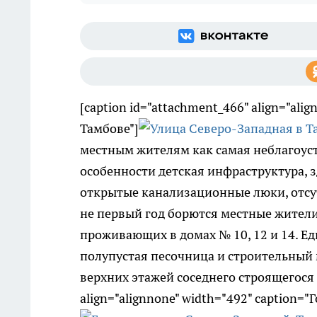
[caption id="attachment_466" align="al
Тамбове"]
местным жителям как самая неблагоус
особенности детская инфраструктура, 
открытые канализационные люки, отсут
не первый год борются местные жители
проживающих в домах № 10, 12 и 14. Е
полупустая песочница и строительный м
верхних этажей соседнего строящегося д
align="alignnone" width="492" caption=