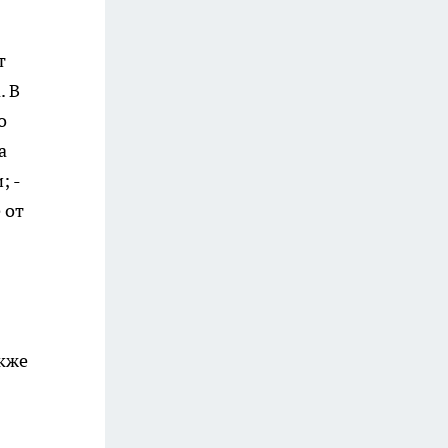
т
. В
о
а
; -
 от
акже