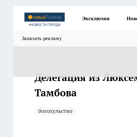
Эксклюзив
Нов
Заказать рекламу
Делегация из Люксе
Тамбова
богохульство