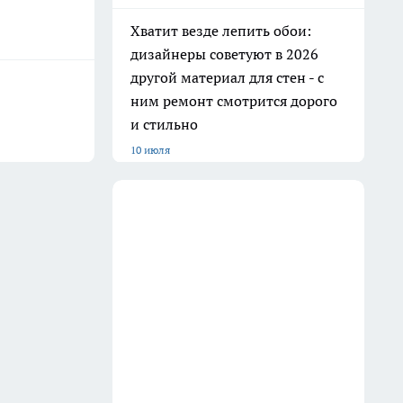
Баня всегда как новая: очищаю
вагонку в парилке одним
дедовским способом —
работает на 10 из 10
31 июля