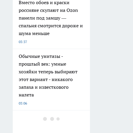
Вместо обоев и краски
россияне скупают на Ozon
панели под замшу —
спальня смотрится дороже и
шума меньше
03:37
Обычные унитазы -
прошлый век: умные
хозяйки теперь выбирают
этот вариант - никакого
запаха и известкового
налета
03:06
Листья хрена тащу с дачи
сумками — делаю
обалденную приправу на