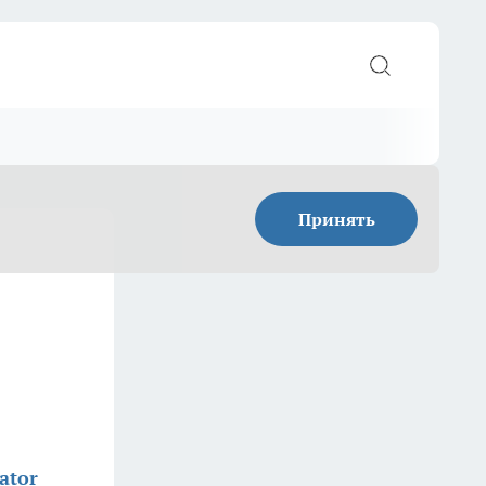
Принять
ator