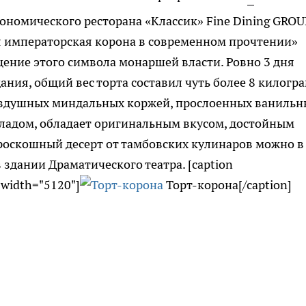
рономического ресторана «Классик» Fine Dining GROU
 императорская корона в современном прочтении»
ение этого символа монаршей власти. Ровно 3 дня
ания, общий вес торта составил чуть более 8 килогр
воздушных миндальных коржей, прослоенных ваниль
ладом, обладает оригинальным вкусом, достойным
роскошный десерт от тамбовских кулинаров можно в
 здании Драматического театра. [caption
 width="5120"]
Торт-корона[/caption]