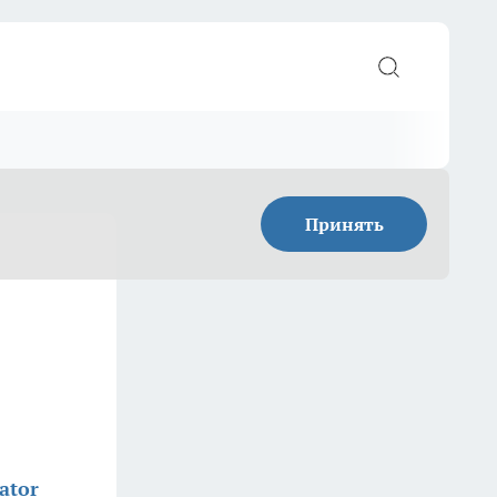
Принять
ator