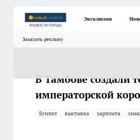
Эксклюзив
Нов
Заказать рекламу
В Тамбове создали 
императорской кор
Египет
выставка
зарплата
знак