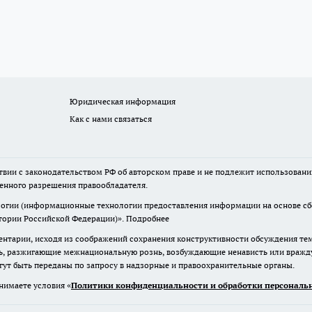
Юридическая информация
Как с нами связаться
твии с законодательством РФ об авторском праве и не подлежит использовани
менного разрешения правообладателя.
гии (информационные технологии предоставления информации на основе сбор
итории Российской Федерации)».
Подробнее
нтарии, исходя из соображений сохранения конструктивности обсуждения те
ь, разжигающие межнациональную рознь, возбуждающие ненависть или вражду,
огут быть переданы по запросу в надзорные и правоохранительные органы.
нимаете условия «
Политики конфиденциальности и обработки персональн