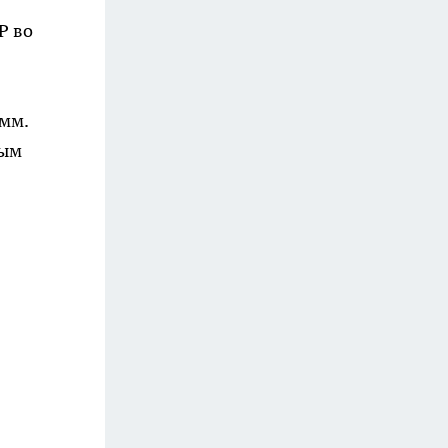
P во
амм.
ным