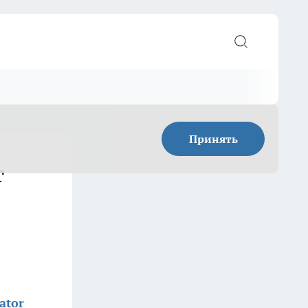
Принять
т
ator