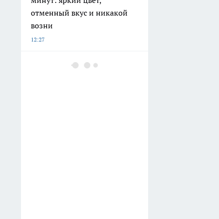
отменный вкус и никакой
возни
12:27
Коммунальные службы
Тамбова взяли на себя
обязательства по
благоустройству бесхозных
дворовых территорий
12:07
Укроп и петрушку на зиму
больше не сушу и не
морожу: нашла 2 способа
сохранить яркий цвет
зелени и свежий аромат до
весны