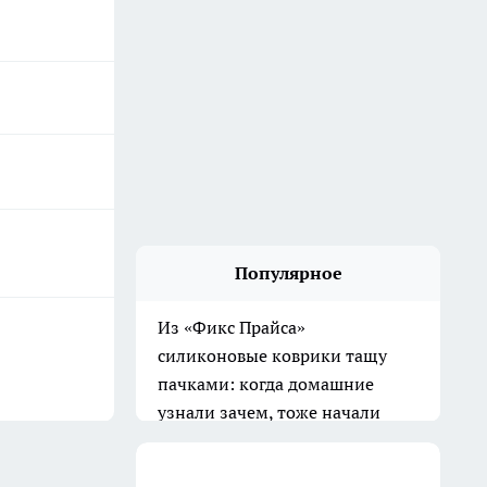
Популярное
Хватит везде лепить обои:
дизайнеры советуют в 2026
другой материал для стен - с
ним ремонт смотрится дорого
и стильно
10 июля