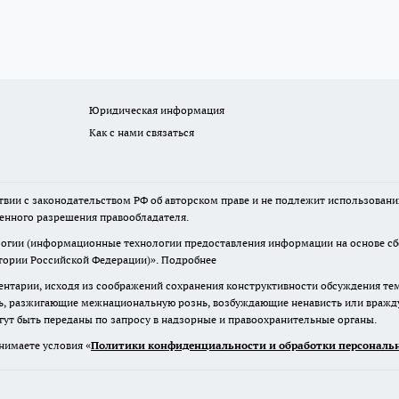
Юридическая информация
Как с нами связаться
твии с законодательством РФ об авторском праве и не подлежит использовани
менного разрешения правообладателя.
гии (информационные технологии предоставления информации на основе сбор
итории Российской Федерации)».
Подробнее
нтарии, исходя из соображений сохранения конструктивности обсуждения те
ь, разжигающие межнациональную рознь, возбуждающие ненависть или вражду,
огут быть переданы по запросу в надзорные и правоохранительные органы.
нимаете условия «
Политики конфиденциальности и обработки персональн