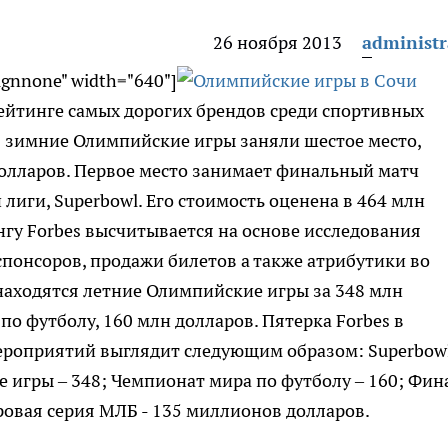
26 ноября 2013
administr
lignnone" width="640"]
рейтинге самых дорогих брендов среди спортивных
s зимние Олимпийские игры заняли шестое место,
долларов. Первое место занимает финальный матч
иги, Superbowl. Его стоимость оценена в 464 млн
нгу Forbes высчитывается на основе исследования
спонсоров, продажи билетов а также атрибутики во
находятся летние Олимпийские игры за 348 млн
по футболу, 160 млн долларов. Пятерка Forbes в
ероприятий выглядит следующим образом: Superbowl
 игры – 348; Чемпионат мира по футболу – 160; Фин
ровая серия МЛБ - 135 миллионов долларов.