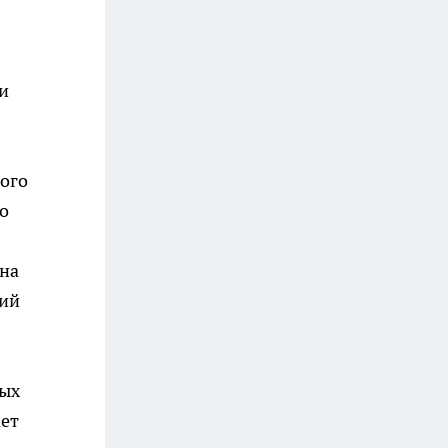
и
вого
о
 на
ний
ных
ает