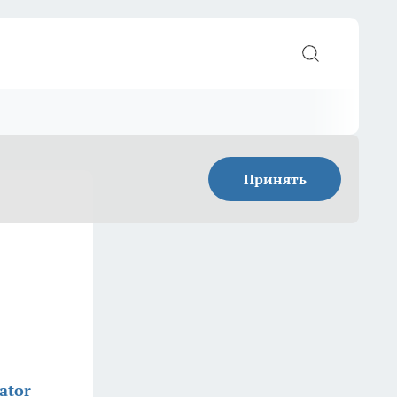
Принять
ator