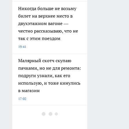
Никогда больше не возьму
билет на верхнее место в
двухэтажном вагоне —
честно рассказываю, что не
так с этим поездом
19:41
Малярный скотч скупаю
пачками, но не для ремонта:
подруги узнали, как его
использую, и тоже кинулись
в магазин
17:02
Что нельзя делать в Абхазии
русским туристам, чтобы не
разгневать местных: 5