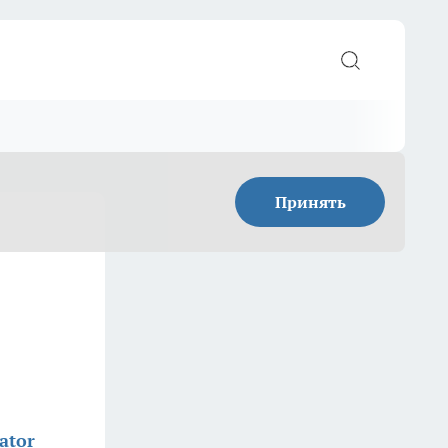
Принять
ator