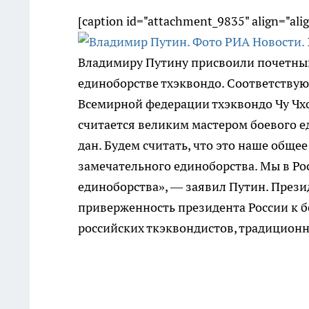
[caption id="attachment_9835" align="ali
Владимиру Путину присвоили почетный
единоборстве тхэквондо. Соответству
Всемирной федерации тхэквондо Чу Чхо
считается великим мастером боевого е
дан. Будем считать, что это наше обще
замечательного единоборства. Мы в Ро
единоборства», — заявил Путин. През
приверженность президента России к б
российских ткэквондистов, традиционно